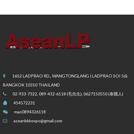
1652 LADPRAO RD., WANGTONGLANG ( LADPRAO SOI 56)
BANGKOK 10310 THAILAND
02-933-7322, 089-432-6118 (毛先生), 0627150550 (泰國人)
454572231
mao0894326118
aseanbkkexpo@gmail.com