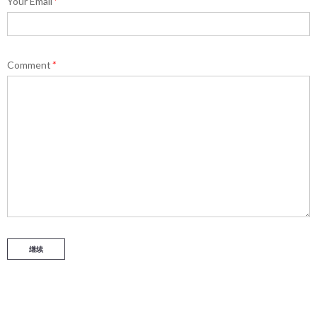
Your Email
*
Comment
*
继续