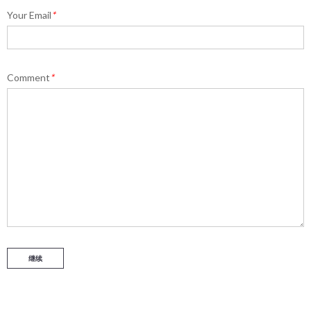
Your Email
*
Comment
*
继续