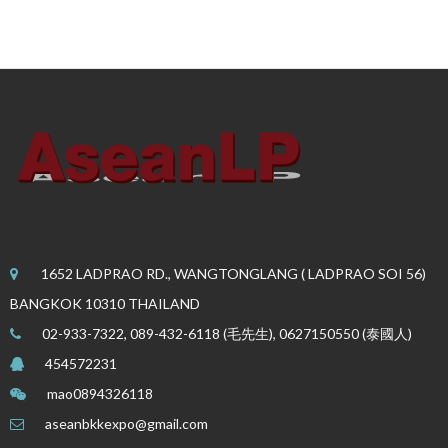
1652 LADPRAO RD., WANGTONGLANG ( LADPRAO SOI 56)
BANGKOK 10310 THAILAND
02-933-7322, 089-432-6118 (毛先生), 0627150550 (泰國人)
454572231
mao0894326118
aseanbkkexpo@gmail.com