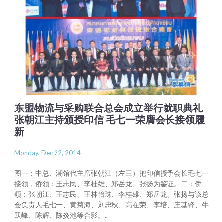
东盟物流与采购联合总会成立举行就职典礼
张朝江主持颁授印信 毛七一荣膺会长接领履
新
Monday, Dec 22, 2014
图一：中总、潮馆代主席张朝江（左三）把印信授予会长毛七一
接领，侨领：王志民、李桂雄、郑岳龙、张扬为鉴证。二：侨
领：张朝江、王志民、王林怡珠、李桂雄、郑岳龙、张扬与该总
会负责人毛七一、黄菊海、刘忠秋、高在荣、李培、庄基锋、牛
跃峰、陈辉、陈炎池等合影。..