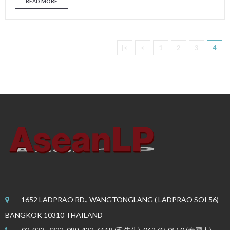
READ MORE
|<
<
1
2
3
4
1652 LADPRAO RD., WANGTONGLANG ( LADPRAO SOI 56)
BANGKOK 10310 THAILAND