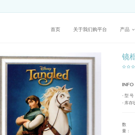
首页
关于我们购平台
产品
镜
INFO
- 型 号：
- 库
数
量：